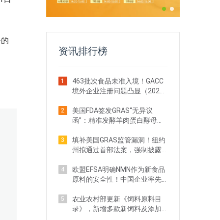
务的
资讯排行榜
463批次食品未准入境！GACC
1
境外企业注册问题凸显（2026
年4月）
美国FDA签发GRAS“无异议
2
函”：精准发酵羊肉蛋白酵母获
准进入犬粮市场
填补美国GRAS监管漏洞！纽约
3
州拟通过首部法案，强制披露
安全数据
欧盟EFSA明确NMN作为新食品
4
原料的安全性！中国企业率先
取得重大突破
农业农村部更新《饲料原料目
5
录》，新增多款新饲料及添加
剂品种批准申报