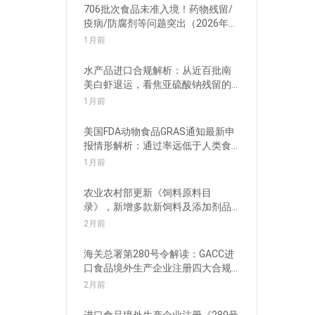
706批次食品未准入境！药物残留/
疫病/防腐剂等问题突出（2026年5
月）
1月前
水产品进口合规解析：从近百批南
美白虾退运，看焦亚硫酸钠残留的
管理要求
1月前
美国FDA动物食品GRAS通知最新申
报情形解析：通过率远低于人类食
品
1月前
农业农村部更新《饲料原料目
录》，新增多款新饲料及添加剂品
种批准申报
2月前
海关总署第280号令解读：GACC进
口食品境外生产企业注册四大合规
风险
2月前