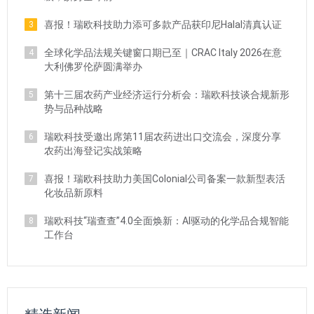
喜报！瑞欧科技助力添可多款产品获印尼Halal清真认证
3
全球化学品法规关键窗口期已至｜CRAC Italy 2026在意
4
大利佛罗伦萨圆满举办
第十三届农药产业经济运行分析会：瑞欧科技谈合规新形
5
势与品种战略
瑞欧科技受邀出席第11届农药进出口交流会，深度分享
6
农药出海登记实战策略
喜报！瑞欧科技助力美国Colonial公司备案一款新型表活
7
化妆品新原料
瑞欧科技“瑞查查”4.0全面焕新：AI驱动的化学品合规智能
8
工作台