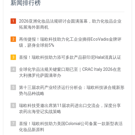
新闻排行榜
2026亚洲化妆品法规研讨会圆满落幕，助力化妆品企业
1
拓展海外新商机
再传捷报！瑞欧科技助力化工企业摘得EcoVadis金牌评
2
级，跻身全球前5%
喜报！瑞欧科技助力添可多款产品获印尼Halal清真认证
3
全球化学品法规关键窗口期已至｜CRAC Italy 2026在意
4
大利佛罗伦萨圆满举办
第十三届农药产业经济运行分析会：瑞欧科技谈合规新形
5
势与品种战略
瑞欧科技受邀出席第11届农药进出口交流会，深度分享
6
农药出海登记实战策略
喜报！瑞欧科技助力美国Colonial公司备案一款新型表活
7
化妆品新原料