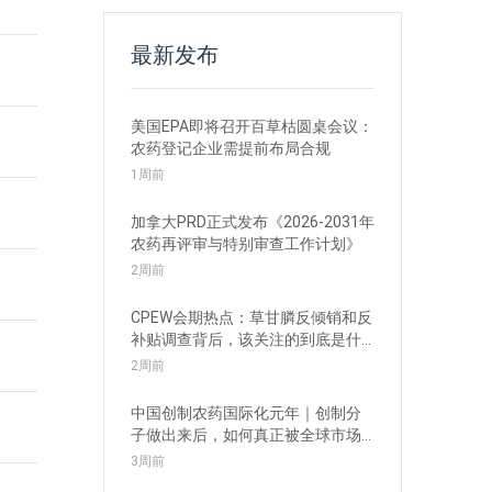
最新发布
美国EPA即将召开百草枯圆桌会议：
农药登记企业需提前布局合规
1周前
加拿大PRD正式发布《2026-2031年
农药再评审与特别审查工作计划》
2周前
CPEW会期热点：草甘膦反倾销和反
补贴调查背后，该关注的到底是什
么？
2周前
中国创制农药国际化元年｜创制分
子做出来后，如何真正被全球市场
接受？
3周前