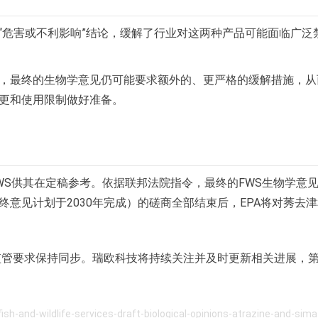
“危害或不利影响”结论，缓解了行业对这两种产品可能面临广泛
，最终的生物学意见仍可能要求额外的、更严格的缓解措施，从
更和使用限制做好准备。
WS供其在定稿参考。依据联邦法院指令，最终的FWS生物学意
其最终意见计划于2030年完成）的磋商全部结束后，EPA将对莠去
监管要求保持同步。瑞欧科技将持续关注并及时更新相关进展，
and-wildlife-services-draft-biological-opinions-atrazine-and-sima