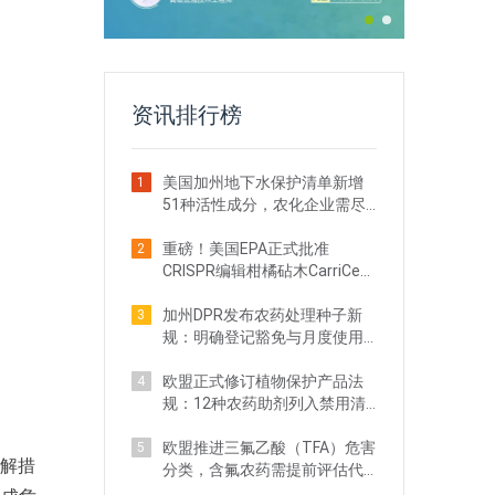
资讯排行榜
美国加州地下水保护清单新增
1
51种活性成分，农化企业需尽
快自查
重磅！美国EPA正式批准
2
CRISPR编辑柑橘砧木CarriCea
T1农药登记
加州DPR发布农药处理种子新
3
规：明确登记豁免与月度使用
申报要求
欧盟正式修订植物保护产品法
4
规：12种农药助剂列入禁用清
单
欧盟推进三氟乙酸（TFA）危害
5
缓解措
分类，含氟农药需提前评估代
谢物合规风险