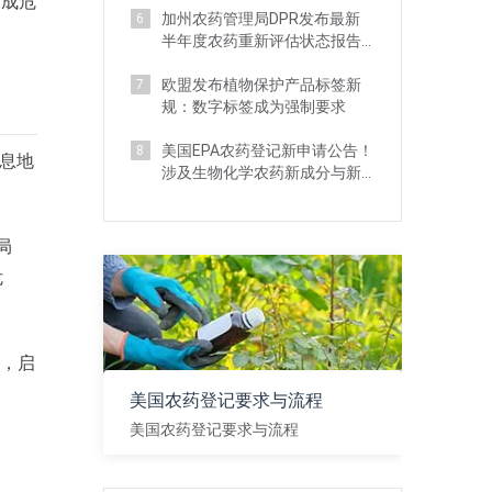
构成危
加州农药管理局DPR发布最新
6
半年度农药重新评估状态报告
及管理新规
欧盟发布植物保护产品标签新
7
规：数字标签成为强制要求
美国EPA农药登记新申请公告！
8
息地
涉及生物化学农药新成分与新
用途申请等
局
危
后，启
美国农药登记要求与流程
美国农药登记要求与流程
查看