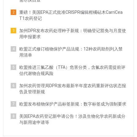
需尽快自查
重磅！美国EPA正式批准CRISPR编辑柑橘砧木CarriCea
2
T1农药登记
加州DPR发布农药处理种子新规：明确登记豁免与月度使
3
用申报要求
欧盟正式修订植物保护产品法规：12种农药助剂列入禁
4
用清单
欧盟推进三氟乙酸（TFA）危害分类，含氟农药需提前评
5
估代谢物合规风险
加州农药管理局DPR发布最新半年度农药重新评估状态报
6
告及管理新规
欧盟发布植物保护产品标签新规：数字标签成为强制要求
7
美国EPA农药登记新申请公告！涉及生物化学农药新成分
8
与新用途申请等