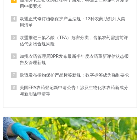
加州DPR发布农药处理种子新规：明确登记豁免与月度使
3
用申报要求
欧盟正式修订植物保护产品法规：12种农药助剂列入禁
4
用清单
欧盟推进三氟乙酸（TFA）危害分类，含氟农药需提前评
5
估代谢物合规风险
加州农药管理局DPR发布最新半年度农药重新评估状态报
6
告及管理新规
欧盟发布植物保护产品标签新规：数字标签成为强制要求
7
美国EPA农药登记新申请公告！涉及生物化学农药新成分
8
与新用途申请等