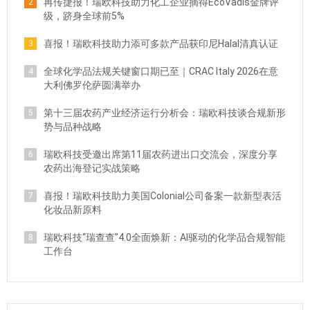
再传捷报！瑞欧科技助力化工企业摘得EcoVadis金牌评
2
级，跻身全球前5%
喜报！瑞欧科技助力添可多款产品获印尼Halal清真认证
3
全球化学品法规关键窗口期已至｜CRAC Italy 2026在意
4
大利佛罗伦萨圆满举办
第十三届农药产业经济运行分析会：瑞欧科技谈合规新形
5
势与品种战略
瑞欧科技受邀出席第11届农药进出口交流会，深度分享
6
农药出海登记实战策略
喜报！瑞欧科技助力美国Colonial公司备案一款新型表活
7
化妆品新原料
瑞欧科技“瑞查查”4.0全面焕新：AI驱动的化学品合规智能
8
工作台