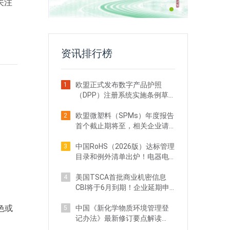
关注
资讯排行榜
欧盟正式发布数字产品护照
1
（DPP）注册系统实施条例草
案！出口企业注意
欧盟微塑料（SPMs）年度报告
2
首个截止期将至，相关企业请
立即行动
中国RoHS（2026版）达标管理
3
目录和例外清单出炉！电器电
子企业需关注
美国TSCA首批商业机密信息
4
CBI将于6月到期！企业延期申
请全攻略
色或
中国《新化学物质环境管理登
5
记办法》最新修订要点解读
（附对比分析）