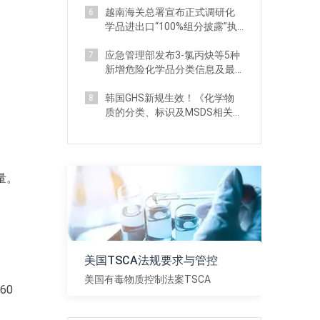
越南海关总署宣布正式调研化
6
学品进出口“100%组分披露”执
法现状
应急管理部发布3-氯丙炔等5种
7
新增危险化学品分类信息及最
新监管要求
韩国GHS新规生效！《化学物
8
质的分类、标识及MSDS相关标
准》 详解
量。
。
美国TSCA法规要求与管控
美国有毒物质控制法案TSCA
60
查看