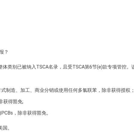
报？
）作为整体类别已被纳入TSCA名录，且受TSCA第6节(e)款专项管控。
的方式制造、加工、商业分销或使用任何多氯联苯，除非获得授权
非获得豁免;
销PCBs，除非获得豁免。
美国。