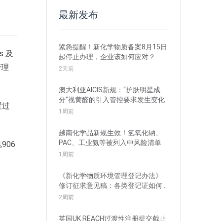
最新发布
紧急提醒！新化学物质备案8月15日
s 及
起停止办理，企业该如何应对？
管理
2天前
澳大利亚AICIS新规：“护肤明星成
分”视黄醛的引入管控要求发生变化
置过
1周前
越南化学品新规生效！氢氧化钠、
PAC、工业氨等被列入中风险清单
906
1周前
《新化学物质环境管理登记办法》
修订征求意见稿：各类登记证如何
衔接？
2周前
英国UK REACH过渡性注册提交截止