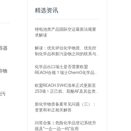
精选资讯
锂电池类产品国际空运最新法规要
求解读
容器
解读：优先评估化学物质、优先控
制化学品和新污染物之间的联系与
区别
化学品出口瑞士是否需要欧盟
弃物
REACH合规？瑞士ChemO化学品法
规新要求！
欧盟REACH SVHC清单正式更新至
253项！正己烷、双酚AF及其盐类物
烧污
质列入
新化学物质备案常见问题（三）：
变更和补正相关解答
问答合集｜危险化学品登记系统升
级及“一企一品一码”应用