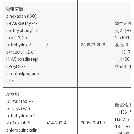
唑啉草酯
pinoxaden (ISO);
8-(2,6-diethyl-4-
急性毒性
methylphenyl)-7-
别2（H
oxo-1,2,4,5-
2（H3
tetrahydro-7H-
/
243973-20-8
类别3（
pyrazolo[1,2-d]
（H31
[1,4,5]oxadiazepi
（H40
n-9-yl 2,2-
类别3（H
dimethylpropano
ate
糖草酯
Quizalofop-P-
致癌性类
tefuryl; (+/-)
（H361
tetrahydrofurfur
H302
yl (R)-2-[4-(6-
414-200-4
200509-41-7
1B（H
chloroquinoxalin-
（H400