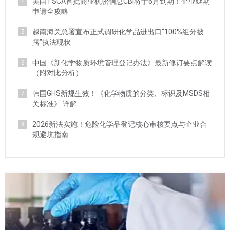
美国TSCA首批商业机密信息CBI将于6月到期！企业延期
4
申请全攻略
越南海关总署宣布正式调研化学品进出口“100%组分披
5
露”执法现状
中国《新化学物质环境管理登记办法》最新修订要点解读
6
（附对比分析）
韩国GHS新规生效！《化学物质的分类、标识及MSDS相
7
关标准》 详解
2026新法实施！危险化学品登记核心审核要点与企业合
8
规避坑指南