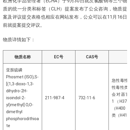
欧洲化学品管理署（ECHA）于9月30日就次氯酸钠等三个物
质的统一分类和标签（CLH）提案发布了公众咨询，物质提
案及评议提交表格也相应在网站发布，公众可以在11月16日
前就提案提交评议。
物质详情如下：
物质名称
EC号
CAS号
亚胺硫磷
Phosmet (ISO),S-
急性毒性
[(1,3-dioxo-1,3-
性毒性类
dihydro-2H-
会对器
isoindol-2-
211-987-4
732-11-6
1（H3
yl)methyl] O,O-
（H400
dimethyl
类（H410
phosphorodithioa
te