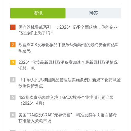
资讯
问答
医疗器械警戒系列一：2026年GVP全面落地，你的企业
1
“安全岗”上岗了吗？
欧盟SCCS发布化妆品中微米级颗粒银的最终安全评估科
2
学意见
2026年化妆品新原料取消备案加速？最新原料取消情况
3
汇总一览
《中华人民共和国药品管理法实施条例》新规下化药试验
4
数据保护要点
463批次食品未准入境！GACC境外企业注册问题凸显
5
（2026年4月）
美国FDA签发GRAS“无异议函”：精准发酵羊肉蛋白酵母
6
获准进入犬粮市场