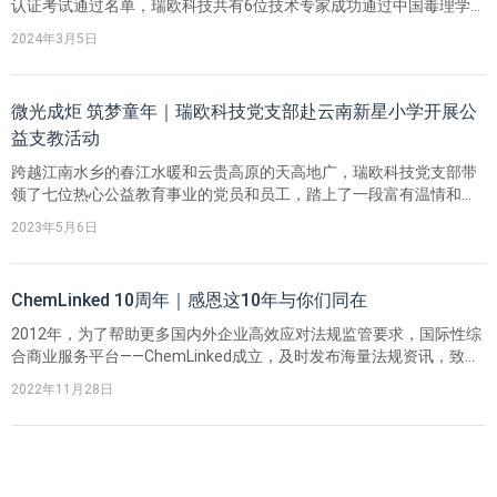
认证考试通过名单，瑞欧科技共有6位技术专家成功通过中国毒理学家
资质认证！未来我们也将通过专业且高效的服务为各行业企业解决毒
2024年3月5日
理学评价和风险评估难题，以大大提升企业产品在全球范围内的合规
水准。
微光成炬 筑梦童年｜瑞欧科技党支部赴云南新星小学开展公
益支教活动
跨越江南水乡的春江水暖和云贵高原的天高地广，瑞欧科技党支部带
领了七位热心公益教育事业的党员和员工，踏上了一段富有温情和感
动的旅程。他们来到云南省丽江市宁蒗彝族自治县的新星小学，为当
2023年5月6日
地孩子们带去了为期一周，多彩而深入的支教课程。
ChemLinked 10周年｜感恩这10年与你们同在
2012年，为了帮助更多国内外企业高效应对法规监管要求，国际性综
合商业服务平台——ChemLinked成立，及时发布海量法规资讯，致力
于为全球用户提供更便捷、更省时、更全面、更专业的合规一体化服
2022年11月28日
务。