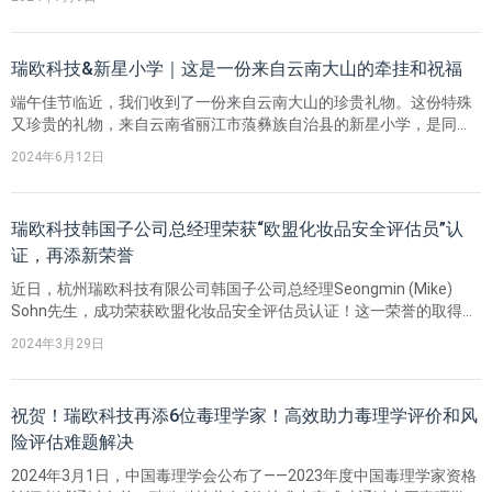
瑞欧科技&新星小学｜这是一份来自云南大山的牵挂和祝福
端午佳节临近，我们收到了一份来自云南大山的珍贵礼物。这份特殊
又珍贵的礼物，来自云南省丽江市蒗彝族自治县的新星小学，是同学
们亲自缝制的艾草香包。跨越2500公里，从丽江到杭州，每一个细密
2024年6月12日
的针脚都凝聚着老师和孩子们的用心和祝福。
瑞欧科技韩国子公司总经理荣获“欧盟化妆品安全评估员”认
证，再添新荣誉
近日，杭州瑞欧科技有限公司韩国子公司总经理Seongmin (Mike)
Sohn先生，成功荣获欧盟化妆品安全评估员认证！这一荣誉的取得，
不仅彰显了Mike先生在化妆品安全评估领域的专业深度，更是进一步
2024年3月29日
提升了瑞欧科技及韩国子公司在全球合规服务领域的核心竞争力。
祝贺！瑞欧科技再添6位毒理学家！高效助力毒理学评价和风
险评估难题解决
2024年3月1日，中国毒理学会公布了——2023年度中国毒理学家资格