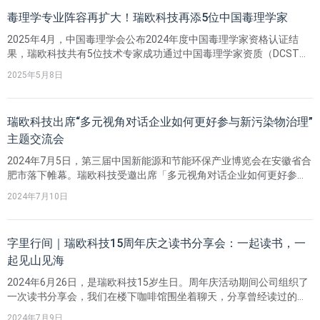
毒理学专业阵容再扩大！瑞欧科技再添5位中国毒理学家
2025年4月，中国毒理学会公布2024年度中国毒理学家资格认证结
果，瑞欧科技共有5位技术专家成功通过中国毒理学家资质（DCST）
认证！中国毒理学家资格认证由中国毒理学会（CST）主导，不仅是
2025年5月8日
国内最具权威性的毒理学人才专业资质认证，更受到国际组织的广泛
认可。
瑞欧科技出席“多元视角对话企业如何更好参与新污染物治理”
主题交流会
2024年7月5日，第三届中国新能源和节能环保产业博览会在安徽省合
肥市落下帷幕。瑞欧科技受邀出席「多元视角对话企业如何更好参与
新污染物治理」主题交流会，会议以“共话新污染物，共创美好未来”
2024年7月10日
为主题，旨在通过多元视角，对话促进企业对新污染物治理政策的进
一步了解、拓展企业参与新污染治理思路。
字里行间｜瑞欧科技15周年庆之读书分享会：一起读书，一
起见山见海
2024年6月26日，是瑞欧科技15岁生日。周年庆活动期间公司组织了
一次读书分享会，我们在楼下咖啡馆围坐着聊天，分享曾经读过的书
和走过的路。
2024年7月9日