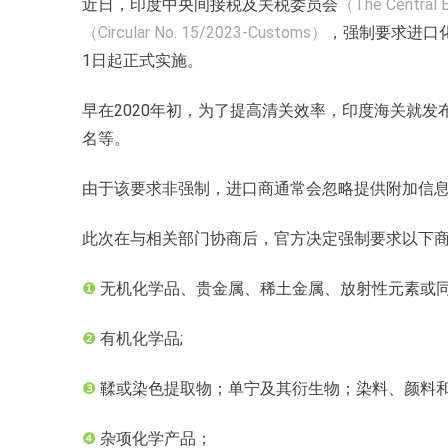
近日，印度中央间接税及关税委员会
（The Central B
（Circular No. 15/2023-Customs）
，强制要求进口化
1日起正式实施。
早在2020年初，为了提高清关效率，印度海关就发
名等。
由于该要求非强制，进口商通常会忽略提供附加信
此次在与相关部门协商后，官方决定强制要求以下商品
❶
无机化学品、贵金属、稀土金属、放射性元素或
❷
有机化学品;
❸
鞣或染色提取物；单宁及其衍生物；染料、颜料
❹
杂项化学产品；