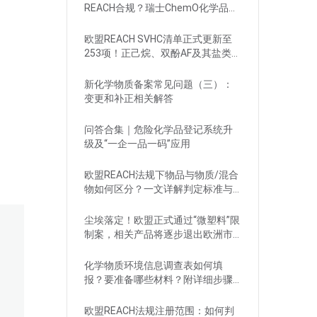
REACH合规？瑞士ChemO化学品法
规新要求！
欧盟REACH SVHC清单正式更新至
253项！正己烷、双酚AF及其盐类物
质列入
新化学物质备案常见问题（三）：
变更和补正相关解答
问答合集｜危险化学品登记系统升
级及“一企一品一码”应用
欧盟REACH法规下物品与物质/混合
物如何区分？一文详解判定标准与
应对
尘埃落定！欧盟正式通过“微塑料”限
制案，相关产品将逐步退出欧洲市
场
化学物质环境信息调查表如何填
报？要准备哪些材料？附详细步骤
解析
欧盟REACH法规注册范围：如何判