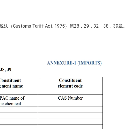
oms Tariff Act, 1975）第28，29，32，38，39章。