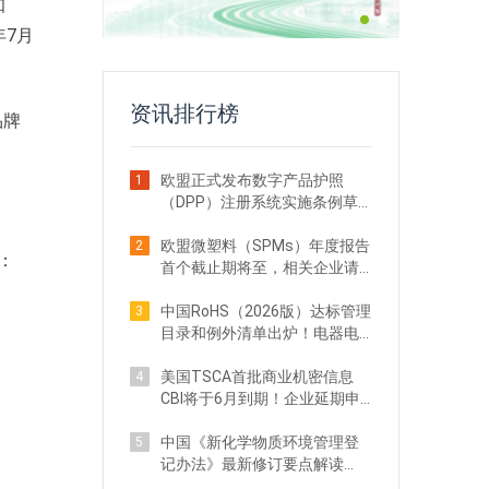
知
年7月
资讯排行榜
品牌
欧盟正式发布数字产品护照
1
（DPP）注册系统实施条例草
案！出口企业注意
欧盟微塑料（SPMs）年度报告
2
：
首个截止期将至，相关企业请
立即行动
中国RoHS（2026版）达标管理
3
目录和例外清单出炉！电器电
子企业需关注
美国TSCA首批商业机密信息
4
CBI将于6月到期！企业延期申
请全攻略
中国《新化学物质环境管理登
5
记办法》最新修订要点解读
（附对比分析）