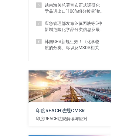
越南海关总署宣布正式调研化
6
学品进出口“100%组分披露”执
法现状
应急管理部发布3-氯丙炔等5种
7
新增危险化学品分类信息及最
新监管要求
韩国GHS新规生效！《化学物
8
质的分类、标识及MSDS相关标
准》 详解
印度REACH法规CMSR
印度REACH法规解读与应对
查看