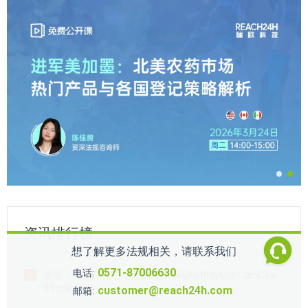
资讯排行榜
想了解更多法规相关，请联系我们
0571-87006630
电话:
重磅！美国EPA正式批准CRISPR编辑柑橘砧木CarriCea
1
T1农药登记
customer@reach24h.com
邮箱: