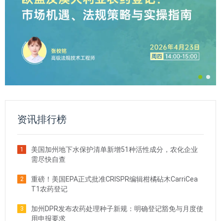
资讯排行榜
美国加州地下水保护清单新增51种活性成分，农化企业
1
需尽快自查
重磅！美国EPA正式批准CRISPR编辑柑橘砧木CarriCea
2
T1农药登记
加州DPR发布农药处理种子新规：明确登记豁免与月度使
3
用申报要求