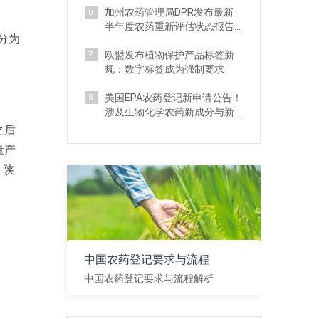
加州农药管理局DPR发布最新
6
半年度农药重新评估状态报告
分为
及管理新规
欧盟发布植物保护产品标签新
7
规：数字标签成为强制要求
美国EPA农药登记新申请公告！
8
涉及生物化学农药新成分与新
用途申请等
之后
量产
，陕
中国农药登记要求与流程
中国农药登记要求与流程解析
查看