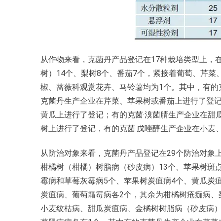
从作物来看，克菌丹产品登记在17种栽培类型上，
树）14个、梨树8个、番茄7个，紧接着葡萄、芹菜
椒、蔷薇科观赏花卉、马铃薯均为1个。其中，有的
克菌丹生产企业在芹菜、苹果树或番茄上进行了登
黄瓜上进行了登记；有的克菌·溴菌腈生产企业在甜
树上进行了登记，有的克菌·戊唑醇生产企业在小麦
从防治对象来看，克菌丹产品登记在29个防治对象
柑橘树（柑橘）树脂病（砂皮病）13个、苹果树斑
霉病和草莓灰霉病5个、苹果树炭疽病4个、黄瓜炭
炭疽病、葡萄霜霉病各2个，其余为柑橘树疮痂病、
小麦纹枯病、甜瓜炭疽病、金橘树树脂病（砂皮病