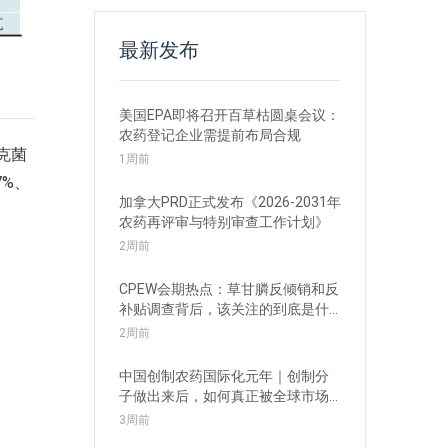
最新发布
美国EPA即将召开百草枯圆桌会议：
农药登记企业需提前布局合规
克菌
1周前
7%、
加拿大PRD正式发布《2026-2031年
农药再评审与特别审查工作计划》
2周前
CPEW会期热点：草甘膦反倾销和反
补贴调查背后，该关注的到底是什
么？
2周前
中国创制农药国际化元年｜创制分
子做出来后，如何真正被全球市场
接受？
3周前