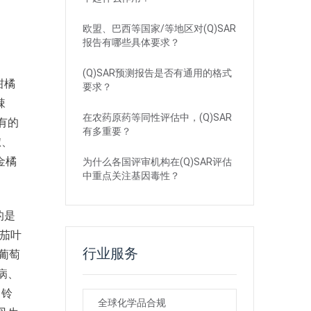
欧盟、巴西等国家/等地区对(Q)SAR
报告有哪些具体要求？
(Q)SAR预测报告是否有通用的格式
柑橘
要求？
辣
在农药原药等同性评估中，(Q)SAR
有的
有多重要？
椒、
金橘
为什么各国评审机构在(Q)SAR评估
中重点关注基因毒性？
的是
番茄叶
行业服务
葡萄
病、
马铃
全球化学品合规