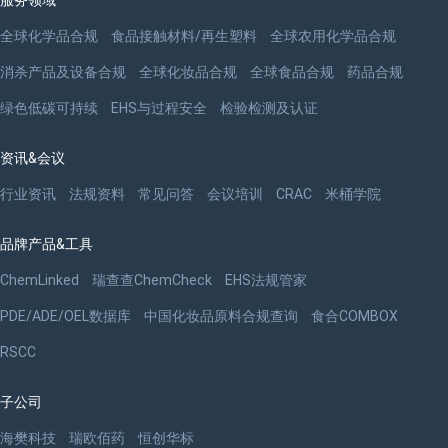
服务领域
全球化学品合规
食品接触材料/再生塑料
全球农用化学品合规
消杀产品及设备合规
全球化妆品合规
全球食品合规
药品合规
绿色低碳可持续
EHS与过程安全
检验检测及认证
资讯&会议
行业资讯
法规资料
常见问答
会议培训
CRAC
米桶学院
品牌产品&工具
ChemLinked
瑞查查ChemCheck
EHS法规管家
PDE/ADE/OEL数据库
中国化妆品原料合规查询
食合COMBOX
RSCC
子公司
海樊科技
瑞欧佰药
恒创华标