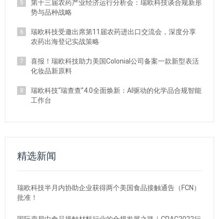
第十三届农药产业经济运行分析会：瑞欧科技谈合规新形
5
势与品种战略
瑞欧科技受邀出席第11届农药进出口交流会，深度分享
6
农药出海登记实战策略
喜报！瑞欧科技助力美国Colonial公司备案一款新型表活
7
化妆品新原料
瑞欧科技“瑞查查”4.0全面焕新：AI驱动的化学品合规智能
8
工作台
精选新闻
瑞欧科技半月内协助企业获得两个美国食品接触通告（FCN）
批准！