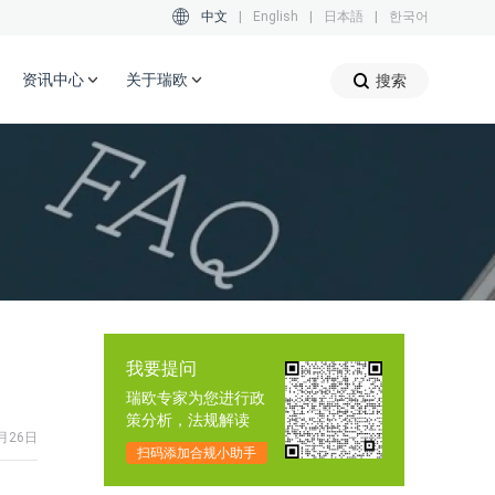
中文
|
English
|
日本語
|
한국어
资讯中心
关于瑞欧
搜索
我要提问
瑞欧专家为您进行政
策分析，法规解读
月26日
扫码添加合规小助手