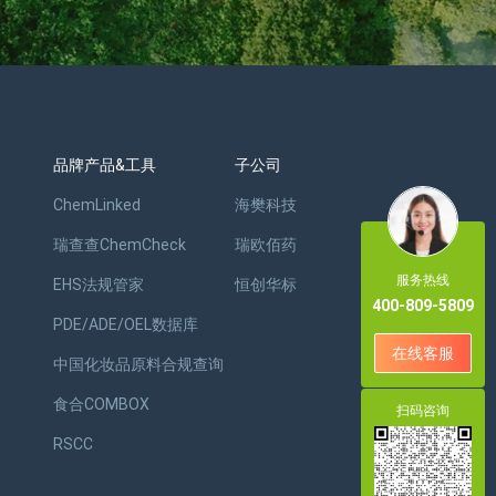
品牌产品&工具
子公司
ChemLinked
海樊科技
瑞查查ChemCheck
瑞欧佰药
服务热线
EHS法规管家
恒创华标
400-809-5809
PDE/ADE/OEL数据库
在线客服
中国化妆品原料合规查询
食合COMBOX
扫码咨询
RSCC