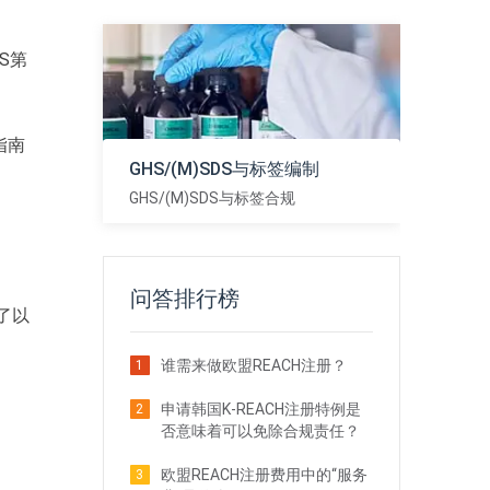
HS第
指南
GHS/(M)SDS与标签编制
GHS/(M)SDS与标签合规
查看
问答排行榜
定了以
谁需来做欧盟REACH注册？
1
申请韩国K-REACH注册特例是
2
否意味着可以免除合规责任？
欧盟REACH注册费用中的“服务
3