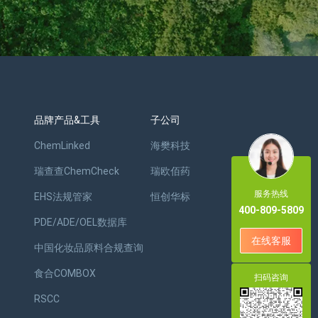
品牌产品&工具
子公司
ChemLinked
海樊科技
瑞查查ChemCheck
瑞欧佰药
服务热线
EHS法规管家
恒创华标
400-809-5809
PDE/ADE/OEL数据库
在线客服
中国化妆品原料合规查询
食合COMBOX
扫码咨询
RSCC