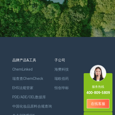
品牌产品&工具
子公司
ChemLinked
海樊科技
瑞查查ChemCheck
瑞欧佰药
服务热线
EHS法规管家
恒创华标
400-809-5809
PDE/ADE/OEL数据库
在线客服
中国化妆品原料合规查询