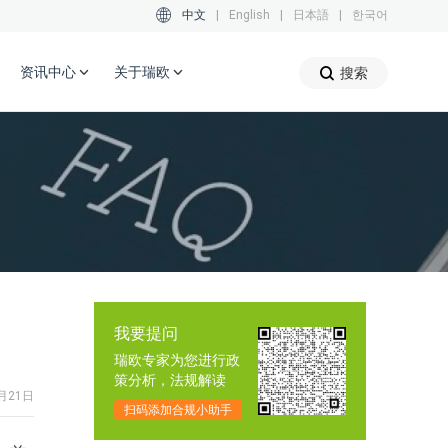
中文
|
English
|
日本語
|
한국어
资讯中心
关于瑞欧
搜索
我要提问
瑞欧专家为您进行政
策分析，法规解读
月21日
扫码添加合规小助手