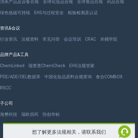
消杀产品及设备合规
全球化妆品合规
全球食品合规
药品合规
绿色低碳可持续
EHS与过程安全
检验检测及认证
资讯&会议
行业资讯
法规资料
常见问答
会议培训
CRAC
米桶学院
品牌产品&工具
ChemLinked
瑞查查ChemCheck
EHS法规管家
PDE/ADE/OEL数据库
中国化妆品原料合规查询
食合COMBOX
RSCC
子公司
海樊科技
瑞欧佰药
恒创华标
版权 ©2009-2026 杭州瑞欧科技有限公司
想了解更多法规相关，请联系我们
浙ICP备09077087号-3