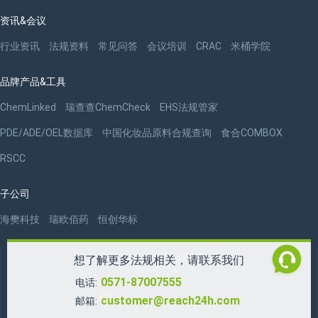
资讯&会议
行业资讯
法规资料
常见问答
会议培训
CRAC
米桶学院
品牌产品&工具
ChemLinked
瑞查查ChemCheck
EHS法规管家
PDE/ADE/OEL数据库
中国化妆品原料合规查询
食合COMBOX
RSCC
子公司
海樊科技
瑞欧佰药
恒创华标
版权 ©2009-2026 杭州瑞欧科技有限公司
想了解更多法规相关，请联系我们
浙ICP备09077087号-3
0571-87007555
电话:
customer@reach24h.com
邮箱:
浙公网安备 33011002014301号