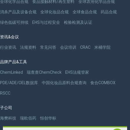
全球化学品合规
食品接触材料/再生塑料
全球农用化学品合规
消杀产品及设备合规
全球化妆品合规
全球食品合规
药品合规
绿色低碳可持续
EHS与过程安全
检验检测及认证
资讯&会议
行业资讯
法规资料
常见问答
会议培训
CRAC
米桶学院
品牌产品&工具
ChemLinked
瑞查查ChemCheck
EHS法规管家
PDE/ADE/OEL数据库
中国化妆品原料合规查询
食合COMBOX
RSCC
子公司
海樊科技
瑞欧佰药
恒创华标