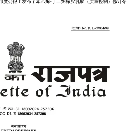
）在印度公报上发布了苯乙烯-丁二烯橡胶乳胶（质量控制）修订令