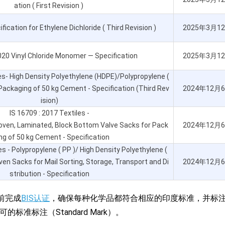
ation ( First Revision )
ification for Ethylene Dichloride ( Third Revision )
2025年3月1
2020 Vinyl Chloride Monomer — Specification
2025年3月1
les- High Density Polyethylene (HDPE)/Polypropylene (
ackaging of 50 kg Cement - Specification (Third Rev
2024年12月
ision)
IS 16709 : 2017 Textiles -
oven, Laminated, Block Bottom Valve Sacks for Pack
2024年12月
ng of 50 kg Cement - Specification
es - Polypropylene ( PP )/ High Density Polyethylene (
n Sacks for Mail Sorting, Storage, Transport and Di
2024年12月
stribution - Specification
前完成
BIS认证
，确保每种化学品都符合相应的印度标准，并标
S）许可的标准标注（Standard Mark）。