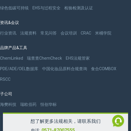
绿色低碳可持续
EHS与过程安全
检验检测及认证
资讯&会议
行业资讯
法规资料
常见问答
会议培训
CRAC
米桶学院
品牌产品&工具
ChemLinked
瑞查查ChemCheck
EHS法规管家
PDE/ADE/OEL数据库
中国化妆品原料合规查询
食合COMBOX
RSCC
子公司
海樊科技
瑞欧佰药
恒创华标
版权 ©2009-2026 杭州瑞欧科技有限公司
想了解更多法规相关，请联系我们
浙ICP备09077087号-3
0571-87007555
电话: