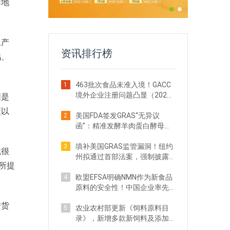
用地
水产
资讯排行榜
鸡、
463批次食品未准入境！GACC
1
境外企业注册问题凸显（2026
围是
年4月）
型以
美国FDA签发GRAS“无异议
2
函”：精准发酵羊肉蛋白酵母获
准进入犬粮市场
填补美国GRAS监管漏洞！纽约
3
就很
州拟通过首部法案，强制披露
所提
安全数据
欧盟EFSA明确NMN作为新食品
4
原料的安全性！中国企业率先
取得重大突破
进货
农业农村部更新《饲料原料目
5
录》，新增多款新饲料及添加
剂品种批准申报