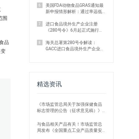
美国FDA动物食品GRAS通知最
6
范
新申报情形解析：通过率远低
范围
于人类食品
进口食品境外生产企业注册
7
《280号令》6月起正式施行：
系统功能已升级
食品
海关总署第280号令解读：
8
GACC进口食品境外生产企业注
改变
册四大合规风险
精选资讯
《市场监管总局关于加强保健食品
标志管理的公告（征求意见稿）》
发布，或将于2022年12月1日实施
与食品相关产品有关！市场监管总
局发布《全国重点工业产品质量安
全监管目录（2022年版）》