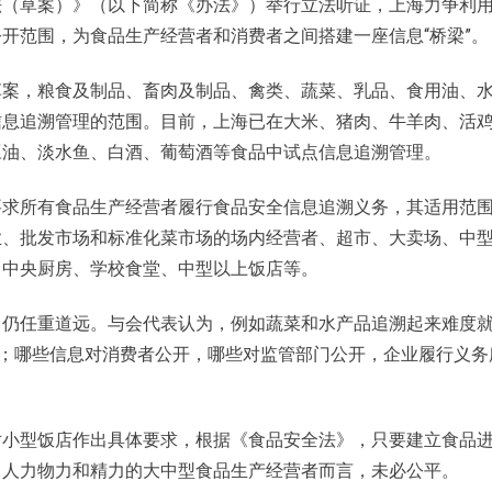
法（草案）》（以下简称《办法》）举行立法听证，上海力争利
开范围，为食品生产经营者和消费者之间搭建一座信息“桥梁”。
案，粮食及制品、畜肉及制品、禽类、蔬菜、乳品、食用油、
信息
追溯
管理的范围。目前，上海已在大米、猪肉、牛羊肉、活
豆油、淡水鱼、白酒、葡萄酒等食品中试点信息追溯管理。
求所有食品
生产经营者
履行食品安全信息追溯义务，其适用范
业、批发市场和标准化菜市场的场内经营者、超市、大卖场、中
、中央厨房、学校食堂、中型以上饭店等。
，仍任重道远。与会代表认为，例如蔬菜和水产品追溯起来难度
”；哪些信息对消费者公开，哪些对监管部门公开，企业履行义务
小型饭店作出具体要求，根据《食品
安全
法》，只要建立食品
出人力物力和精力的大中型食品生产经营者而言，未必公平。