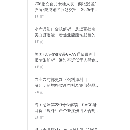
706批次食品未准入境！药物残留/
疫病/防腐剂等问题突出（2026年5
月）
1月前
水产品进口合规解析：从近百批南
美白虾退运，看焦亚硫酸钠残留的
管理要求
1月前
美国FDA动物食品GRAS通知最新申
报情形解析：通过率远低于人类食
品
1月前
农业农村部更新《饲料原料目
录》，新增多款新饲料及添加剂品
种批准申报
2月前
海关总署第280号令解读：GACC进
口食品境外生产企业注册四大合规
风险
2月前