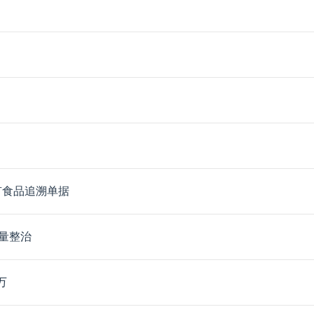
有食品追溯单据
量整治
万