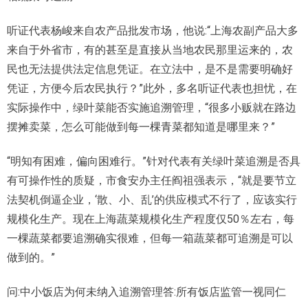
听证代表杨峻来自农产品批发市场，他说:“上海农副产品大多
来自于外省市，有的甚至是直接从当地农民那里运来的，农
民也无法提供法定信息凭证。在立法中，是不是需要明确好
凭证，方便今后农民执行？”此外，多名听证代表也担忧，在
实际操作中，绿叶菜能否实施追溯管理，“很多小贩就在路边
摆摊卖菜，怎么可能做到每一棵青菜都知道是哪里来？”
“明知有困难，偏向困难行。”针对代表有关绿叶菜追溯是否具
有可操作性的质疑，市食安办主任阎祖强表示，“就是要节立
法契机倒逼企业，‘散、小、乱’的供应模式不行了，应该实行
规模化生产。现在上海蔬菜规模化生产程度仅50％左右，每
一棵蔬菜都要追溯确实很难，但每一箱蔬菜都可追溯是可以
做到的。”
问:中小饭店为何未纳入追溯管理答:所有饭店监管一视同仁