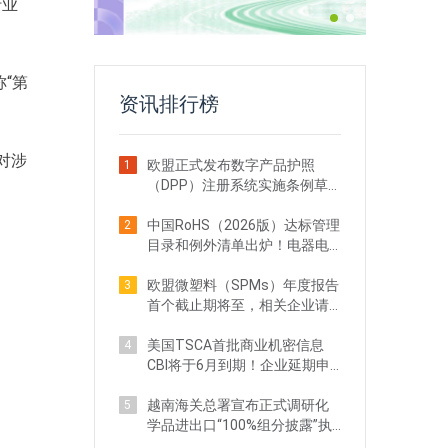
行业
“第
资讯排行榜
对涉
欧盟正式发布数字产品护照
1
（DPP）注册系统实施条例草
案！出口企业注意
中国RoHS（2026版）达标管理
2
目录和例外清单出炉！电器电
子企业需关注
欧盟微塑料（SPMs）年度报告
3
首个截止期将至，相关企业请
立即行动
美国TSCA首批商业机密信息
4
CBI将于6月到期！企业延期申
请全攻略
越南海关总署宣布正式调研化
5
学品进出口“100%组分披露”执
法现状