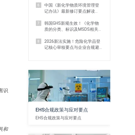
中国《新化学物质环境管理登
6
记办法》最新修订要点解读
（附对比分析）
韩国GHS新规生效！《化学物
7
质的分类、标识及MSDS相关标
准》 详解
2026新法实施！危险化学品登
8
记核心审核要点与企业合规避
坑指南
害识
EHS合规政策与应对要点
EHS合规政策与应对要点
共和
查看