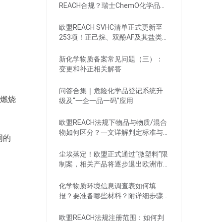
REACH合规？瑞士ChemO化学品法
规新要求！
欧盟REACH SVHC清单正式更新至
253项！正己烷、双酚AF及其盐类物
质列入
新化学物质备案常见问题（三）：
变更和补正相关解答
问答合集｜危险化学品登记系统升
燃烧
级及“一企一品一码”应用
欧盟REACH法规下物品与物质/混合
物如何区分？一文详解判定标准与
同的
应对
尘埃落定！欧盟正式通过“微塑料”限
制案，相关产品将逐步退出欧洲市
场
化学物质环境信息调查表如何填
报？要准备哪些材料？附详细步骤
解析
欧盟REACH法规注册范围：如何判