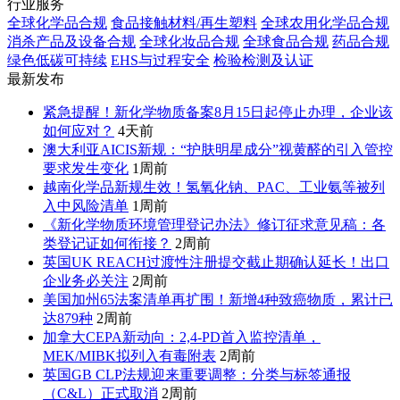
行业服务
全球化学品合规
食品接触材料/再生塑料
全球农用化学品合规
消杀产品及设备合规
全球化妆品合规
全球食品合规
药品合规
绿色低碳可持续
EHS与过程安全
检验检测及认证
最新发布
紧急提醒！新化学物质备案8月15日起停止办理，企业该
如何应对？
4天前
澳大利亚AICIS新规：“护肤明星成分”视黄醛的引入管控
要求发生变化
1周前
越南化学品新规生效！氢氧化钠、PAC、工业氨等被列
入中风险清单
1周前
《新化学物质环境管理登记办法》修订征求意见稿：各
类登记证如何衔接？
2周前
英国UK REACH过渡性注册提交截止期确认延长！出口
企业务必关注
2周前
美国加州65法案清单再扩围！新增4种致癌物质，累计已
达879种
2周前
加拿大CEPA新动向：2,4-PD首入监控清单，
MEK/MIBK拟列入有毒附表
2周前
英国GB CLP法规迎来重要调整：分类与标签通报
（C&L）正式取消
2周前