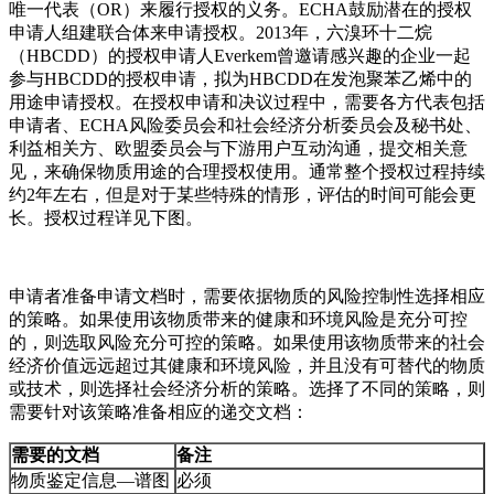
唯一代表（OR）来履行授权的义务。ECHA鼓励潜在的授权
申请人组建联合体来申请授权。2013年，六溴环十二烷
（HBCDD）的授权申请人Everkem曾邀请感兴趣的企业一起
参与HBCDD的授权申请，拟为HBCDD在发泡聚苯乙烯中的
用途申请授权。在授权申请和决议过程中，需要各方代表包括
申请者、ECHA风险委员会和社会经济分析委员会及秘书处、
利益相关方、欧盟委员会与下游用户互动沟通，提交相关意
见，来确保物质用途的合理授权使用。通常整个授权过程持续
约2年左右，但是对于某些特殊的情形，评估的时间可能会更
长。授权过程详见下图。
申请者准备申请文档时，需要依据物质的风险控制性选择相应
的策略。如果使用该物质带来的健康和环境风险是充分可控
的，则选取风险充分可控的策略。如果使用该物质带来的社会
经济价值远远超过其健康和环境风险，并且没有可替代的物质
或技术，则选择社会经济分析的策略。选择了不同的策略，则
需要针对该策略准备相应的递交文档：
需要的文档
备注
物质鉴定信息—谱图
必须