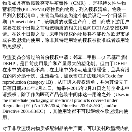
物质如具有致癌致突变生殖毒性（CMR）、环境持久性生物
蓄积毒性(PBT/vPVB)等性质的物质，列入授权清单。物质一
旦列入授权清单，主管当局就会为这个物质设定一个“日落日
期（Sunset date）”，该物质的欧盟生产商，进口商或下游用户
需要在这个日期之前就该物质的相关用途向ECHA递交授权申
请。在这个日期之后，未申请授权的物质将不能投放欧盟市场
或在欧盟境内使用，除非其特定用途的授权被批准或者该用途
豁免授权。
欧盟委员会通过的首份授权申请：邻苯二甲酸二(2-乙基己)酯
DEHP，是目前使用最广和产量最大的塑化剂。但由于DEHP
在水中的溶解度不高，在土壤中的移动速度很缓慢，且具有潜
在的内分泌干扰、生殖毒性，被欧盟CLP法规列为Toxic for
reproduction (category 1B)，从而进入授权清单，并为其设立了
日落日期2015年2月21日。如果在2015年2月21日之前企业未申
请授权，除了作为医药产品包装中间体这一用途之外（Uses in
the immediate packaging of medicinal products covered under
Regulation (EC) No 726/2004, Directive 2001/82/EC, and/or
Directive 2001/83/EC），其他用途都不可以继续在欧盟境内使
用。
对于非欧盟境内物质或配制品的生产商，可以委托欧盟境内的