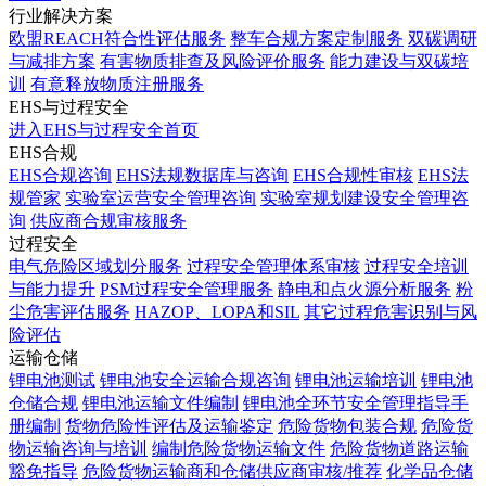
行业解决方案
欧盟REACH符合性评估服务
整车合规方案定制服务
双碳调研
与减排方案
有害物质排查及风险评价服务
能力建设与双碳培
训
有意释放物质注册服务
EHS与过程安全
进入EHS与过程安全首页
EHS合规
EHS合规咨询
EHS法规数据库与咨询
EHS合规性审核
EHS法
规管家
实验室运营安全管理咨询
实验室规划建设安全管理咨
询
供应商合规审核服务
过程安全
电气危险区域划分服务
过程安全管理体系审核
过程安全培训
与能力提升
PSM过程安全管理服务
静电和点火源分析服务
粉
尘危害评估服务
HAZOP、LOPA和SIL
其它过程危害识别与风
险评估
运输仓储
锂电池测试
锂电池安全运输合规咨询
锂电池运输培训
锂电池
仓储合规
锂电池运输文件编制
锂电池全环节安全管理指导手
册编制
货物危险性评估及运输鉴定
危险货物包装合规
危险货
物运输咨询与培训
编制危险货物运输文件
危险货物道路运输
豁免指导
危险货物运输商和仓储供应商审核/推荐
化学品仓储