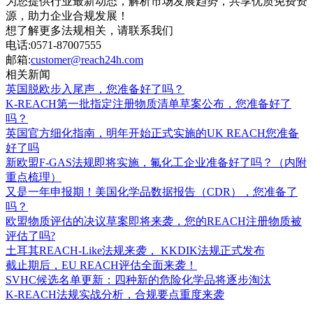
为您提供行业最新动态，解析市场发展趋势，共享优质免费资
源，助力企业合规发展！
想了解更多法规相关，请联系我们
电话:
0571-87007555
邮箱:
customer@reach24h.com
相关新闻
英国脱欧步入尾声，您准备好了吗？
K-REACH第一批指定注册物质清单草案公布，您准备好了
吗？
英国官方细化指南，明年开始正式实施的UK REACH您准备
好了吗
新欧盟F-GAS法规即将实施，氟化工企业准备好了吗？（内附
重点梳理）
又是一年申报期！美国化学品数据报告（CDR），您准备了
吗？
欧盟物质评估的决议草案即将来袭，您的REACH注册物质被
评估了吗?
土耳其REACH-Like法规来袭， KKDIK法规正式发布
截止期后，EU REACH评估全面来袭！
SVHC候选名单更新：四种新的危险化学品将逐步淘汰
K-REACH法规实战分析，合规要点重度来袭