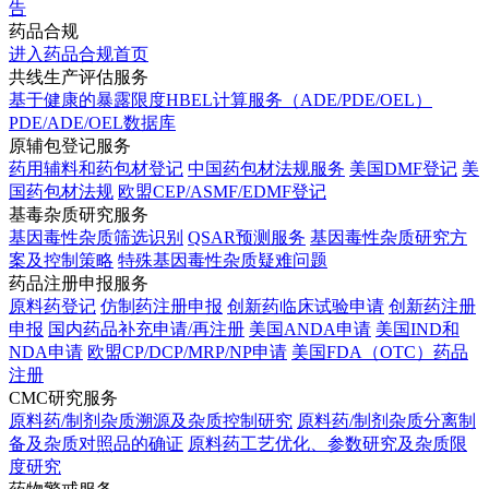
告
药品合规
进入药品合规首页
共线生产评估服务
基于健康的暴露限度HBEL计算服务（ADE/PDE/OEL）
PDE/ADE/OEL数据库
原辅包登记服务
药用辅料和药包材登记
中国药包材法规服务
美国DMF登记
美
国药包材法规
欧盟CEP/ASMF/EDMF登记
基毒杂质研究服务
基因毒性杂质筛选识别
QSAR预测服务
基因毒性杂质研究方
案及控制策略
特殊基因毒性杂质疑难问题
药品注册申报服务
原料药登记
仿制药注册申报
创新药临床试验申请
创新药注册
申报
国内药品补充申请/再注册
美国ANDA申请
美国IND和
NDA申请
欧盟CP/DCP/MRP/NP申请
美国FDA（OTC）药品
注册
CMC研究服务
原料药/制剂杂质溯源及杂质控制研究
原料药/制剂杂质分离制
备及杂质对照品的确证
原料药工艺优化、参数研究及杂质限
度研究