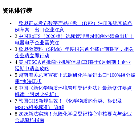
资讯排行榜
1
欧盟正式发布数字产品护照 （DPP）注册系统实施条
例草案！出口企业注意
2
中国RoHS（2026版）达标管理目录和例外清单出炉！
电器电子企业需关注
3
欧盟微塑料（SPMs）年度报告首个截止期将至，相关
企业请立即行动
4
美国TSCA首批商业机密信息CBI将于6月到期！企业
延期申请全攻略
5
越南海关总署宣布正式调研化学品进出口“100%组分披
露”执法现状
6
中国《新化学物质环境管理登记办法》最新修订要点
解读（附对比分析）
7
韩国GHS新规生效！《化学物质的分类、标识及
MSDS相关标准》 详解
8
2026新法实施！危险化学品登记核心审核要点与企业
合规避坑指南