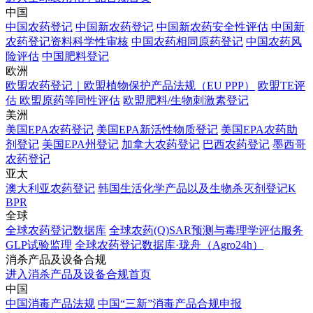
中国
中国农药登记
中国新农药登记
中国新农药安全性评估
中国新
农药登记资料科学性审核
中国农药相同原药登记
中国农药风
险评估
中国肥料登记
欧洲
欧盟农药登记｜欧盟植物保护产品法规（EU PPP）
欧盟TE评
估 欧盟原药等同性评估
欧盟肥料/生物刺激素登记
美洲
美国EPA农药登记
美国EPA新活性物质登记
美国EPA农药助
剂登记
美国EPA州登记
加拿大农药登记
巴西农药登记
墨西哥
农药登记
亚太
澳大利亚农药登记
韩国生活化学产品以及生物杀灭剂登记K
BPR
全球
全球农药登记数据库
全球农药(Q)SAR预测与毒理学评估服务
GLP试验监理
全球农药登记数据库·珑舟（Agro24h）
消杀产品及设备合规
进入消杀产品及设备合规首页
中国
中国消毒产品法规
中国“三新”消毒产品合规申报