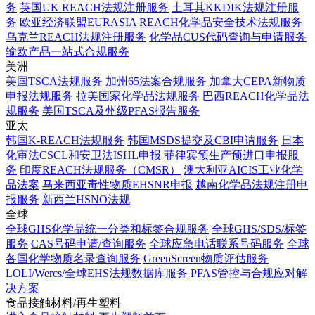
务
英国UK REACH法规注册服务
土耳其KKDIK法规注册服
务
欧亚经济联盟EURASIA REACH化学品安全技术法规服务
乌克兰REACH法规注册服务
化学品CUS代码查询与申请服务
输欧产品一站式合规服务
美洲
美国TSCA法规服务
加州65法案合规服务
加拿大CEPA新物质
申报法规服务
拉美国家化学品法规服务
巴西REACH化学品法
规服务
美国TSCA及州级PFAS报告服务
亚太
韩国K-REACH法规服务
韩国MSDS提交及CBI申请服务
日本
化审法CSCL和安卫法ISHL申报
菲律宾预生产预进口申报服
务
印度REACH法规服务（CMSR）
澳大利亚AICIS工业化学
品法案
马来西亚毒性物质EHSNR申报
越南化学品法规注册申
报服务
新西兰HSNO法规
全球
全球GHS化学品统一分类和标签合规服务
全球GHS/SDS/标签
服务
CAS号码申请/查询服务
全球应急电话联系号码服务
全球
各国化学物质名录查询服务
GreenScreen物质评估服务
LOLI/Wercs/全球EHS法规数据库服务
PFAS管控与合规应对解
决方案
食品接触材料/再生塑料