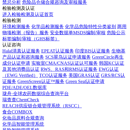
禁忌分析
危险品仓储合规咨询及审核服务
检验检测及认证
进入检验检测及认证首页
检验检测
环境检测服务
化学品检测服务
化学品危险特性分类鉴别
两用
物项检测（报告）服务
安全数据单MSDS编制/审核
危险公示
标签编制/审核（GHS标签）
认证咨询
Halal清真认证服务
EPEAT认证服务
印度BIS认证服务
生物基
产品认证和咨询服务
SCS翠鸟认证申请服务
GreenCircle再生
成分认证申请
实验室CMA/CNAS认证认可服务
韩国KC认证
及其他消费品认证
RWS、RAS和RMS认证服务
EWG认证
（EWG Verified）
TCO认证服务
美国GRAS认证
GRS/RCS认
证服务
GreenScreen认证™服务
Green Seal认证申请
PDE/ADE/OEL数据库
珑舟·全球农药数据综合查询平台
瑞查查ChemCheck
REACH供应链合规管理系统（RSCC）
食合COMBOX
化妆品原料合规查询
化学品智能管理系统