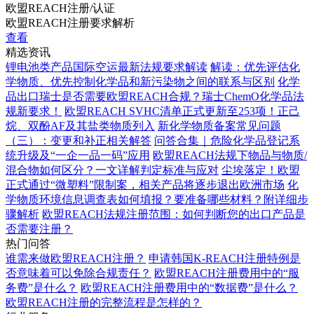
欧盟REACH注册/认证
欧盟REACH注册要求解析
查看
精选资讯
锂电池类产品国际空运最新法规要求解读
解读：优先评估化
学物质、优先控制化学品和新污染物之间的联系与区别
化学
品出口瑞士是否需要欧盟REACH合规？瑞士ChemO化学品法
规新要求！
欧盟REACH SVHC清单正式更新至253项！正己
烷、双酚AF及其盐类物质列入
新化学物质备案常见问题
（三）：变更和补正相关解答
问答合集｜危险化学品登记系
统升级及“一企一品一码”应用
欧盟REACH法规下物品与物质/
混合物如何区分？一文详解判定标准与应对
尘埃落定！欧盟
正式通过“微塑料”限制案，相关产品将逐步退出欧洲市场
化
学物质环境信息调查表如何填报？要准备哪些材料？附详细步
骤解析
欧盟REACH法规注册范围：如何判断您的出口产品是
否需要注册？
热门问答
谁需来做欧盟REACH注册？
申请韩国K-REACH注册特例是
否意味着可以免除合规责任？
欧盟REACH注册费用中的“服
务费”是什么？
欧盟REACH注册费用中的“数据费”是什么？
欧盟REACH注册的完整流程是怎样的？