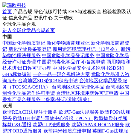
首页
产品合规
绿色低碳可持续
EHS与过程安全
检验检测及认
证
信息化产品
资讯中心
关于瑞欧
全球化学品合规
进入全球化学品合规首页
中国
中国新化学物质登记
新化学物质常规登记
新化学物质简易登
记
新化学物质备案登记
新用途环境管理登记（12号令）
新污
染物治理法规服务
中国危险化学品登记服务
中国危险化学品
经营许可证办理
中国易制毒化学品许可/备案申请
两用物项和
技术进/出口许可证办理
中国化学品安全技术说明书SDS和
GHS标签编制
一企一品一码合规解决方案
危险化学品准入咨
询服务
台湾地区SDS的CBI保密申请
台湾地区化学品登录服
务（TCCSCA/OSHA）
台湾地区优先管理化学品
台湾地区管
制性化学品运作许可申请
台湾地区环境用药许可证申请
中国
香水产品合规服务（备案/登记/运输/清关）
欧洲
欧盟REACH法规注册服务
欧盟F-Gas法规服务
欧盟POPs法规
服务
欧盟UFI申请与毒物中心通报（PCN）
欧盟物质分类和
标签C&L通报
欧盟CLP法规服务
欧盟OSPAR HOCNF服务
欧
盟PPORD通报服务
欧盟纳米物质注册申报
英国F-Gas法规服