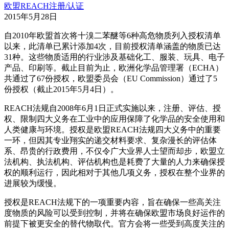
欧盟REACH注册/认证
2015年5月28日
自2010年欧盟首次将十溴二苯醚等6种高危物质列入授权清单
以来，此清单已累计添加4次，目前授权清单涵盖的物质已达
31种。这些物质适用的行业涉及基础化工、服装、玩具、电子
产品、印刷等。截止目前为止，欧洲化学品管理署（ECHA）
共通过了67份授权，欧盟委员会（EU Commission）通过了5
份授权（截止2015年5月4日）。
REACH法规自2008年6月1日正式实施以来，注册、评估、授
权、限制四大义务在工业中的应用保障了化学品的安全使用和
人类健康与环境。授权是欧盟REACH法规四大义务中的重要
一环，但因其专业翔实的递交材料要求、复杂漫长的评估体
系、昂贵的行政费用，不仅令广大业界人士望而却步，欧盟立
法机构、执法机构、评估机构也是耗费了大量的人力来确保授
权的顺利运行，因此相对于其他几项义务，授权在整个业界的
进展较为缓慢。
授权是REACH法规下的一项重要内容，旨在确保一些高关注
度物质的风险可以受到控制，并将在确保欧盟市场良好运作的
前提下被更安全的替代物取代。官方会将一些受到高度关注的