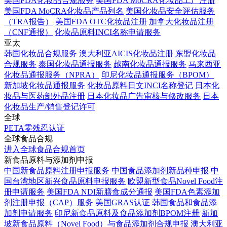
美国FDA化妆品合规服务
美国FDA MoCRA化妆品工厂注册
美国FDA MoCRA化妆品产品列名
美国化妆品安全评估服务
（TRA报告）
美国FDA OTC化妆品注册
加拿大化妆品注册
（CNF通报）
化妆品原料INCI名称申请服务
亚太
韩国化妆品合规服务
澳大利亚AICIS化妆品注册
东盟化妆品
合规服务
泰国化妆品通报服务
越南化妆品通报服务
马来西亚
化妆品通报服务（NPRA）
印尼化妆品通报服务（BPOM）
新加坡化妆品通报服务
化妆品原料日文INCI名称登记
日本化
妆品与医药部外品注册
日本化妆品广告审核与修改服务
日本
化妆品生产/销售登记许可
全球
PETA零残忍认证
全球食品合规
进入全球食品合规首页
新食品原料与添加剂申报
中国新食品原料注册申报服务
中国食品添加剂新品种申报
中
国台湾地区新兴食品原料申报服务
欧盟新型食品Novel Food注
册申请服务
美国FDA NDI新膳食成分通报
美国FDA色素添加
剂注册申报（CAP）服务
美国GRAS认证
韩国食品和食品添
加剂申请服务
印尼新食品原料及食品添加剂BPOM注册
新加
坡新食品原料（Novel Food）与食品添加剂合规申报
澳大利亚