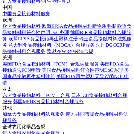
进入食品接触材料/再生塑料首页
中国
中国食品接触材料服务
欧洲
欧盟食品接触材料
欧盟EFSA食品接触材料新物质申报
欧盟食
品接触材料符合性声明DoC办理
德国BfR食品接触材料合规服
务
欧盟EFSA食品接触再生塑料注册
瑞士食品接触材料法规服
务
意大利食品接触材料（MOCA）合规服务
法国DGCCRF食
品接触材料合规服务
欧盟PPWR包装法合规
美洲
美国FDA食品接触材料（FCM）合规认证服务
美国FDA食品
接触通告FCN申请
美国食品接触材料符合性声明DoC办理
美
国食品接触再生塑料注册
美国FDA再生塑料无异议函NOL申
请
亚太
东盟食品接触材料（FCM）合规
日本JCII食品接触材料合规
服务
韩国MFDS食品接触材料合规服务
其他
加拿大食品接触材料法规服务
南方共同市场食品接触材料法
规服务
全球农用化学品合规
进入全球农用化学品合规首页