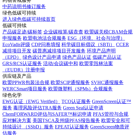
药物警戒服务
中药说明书修订服务
绿色低碳可持续
进入绿色低碳可持续首页
低碳可持续
产品碳足迹/碳标签
企业碳核算/碳盘查
欧盟碳关税CBAM合规
申报服务
欧盟电池法合规服务
ESG（环境、社会与治理）
EcoVadis评级
CDP问卷填报
科学碳目标倡议（SBTi）
CCER
减排项目开发
碳普惠减排项目开发服务
环境产品声明
（EPD）
绿色设计产品申请
绿色产品认证
低碳产品认证
GRS/RCS认证服务
活动/会议碳中和
欧盟零毁林法案
（EUDR）注册申报
供应链及产品
欧盟PPWR包装法合规
欧盟SCIP通报服务
SVHC通报服务
WERCSmart项目服务
欧盟微塑料（SPMs）合规服务
绿色化学
EWG认证（EWG Verified）
TCO认证服务
GreenScreen认证™
服务
毒理风险评估TRA服务
Green Seal认证申请
ChemFORWARD评估与SAFER™标识申请
PFAS管控与合规
应对解决方案
美国TSCA及州级PFAS报告服务
欧盟安全和可
持续设计 （SSbD）服务
EPEAT认证服务
GreenScreen物质评
估服务