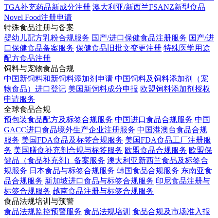
TGA补充药品新成分注册
澳大利亚/新西兰FSANZ新型食品
Novel Food注册申请
特殊食品注册与备案
婴幼儿配方乳粉合规服务
国产/进口保健食品注册服务
国产/进
口保健食品备案服务
保健食品旧批文变更注册
特殊医学用途
配方食品注册
饲料与宠物食品合规
中国新饲料和新饲料添加剂申请
中国饲料及饲料添加剂（宠
物食品）进口登记
美国新饲料成分申报
欧盟饲料添加剂授权
申请服务
全球食品合规
预包装食品配方及标签合规服务
中国进口食品合规服务
中国
GACC进口食品境外生产企业注册服务
中国港澳台食品合规
服务
美国FDA食品及标签合规服务
美国FDA食品工厂注册服
务
美国膳食补充剂合规与标签服务
欧盟食品合规服务
欧盟保
健品（食品补充剂）备案服务
澳大利亚新西兰食品及标签合
规服务
日本食品与标签合规服务
韩国食品合规服务
东南亚食
品合规服务
新加坡进口食品与标签合规服务
印尼食品注册与
标签合规服务
越南食品注册与标签合规服务
食品法规培训与预警
食品法规监控预警服务
食品法规培训
食品合规及市场准入报