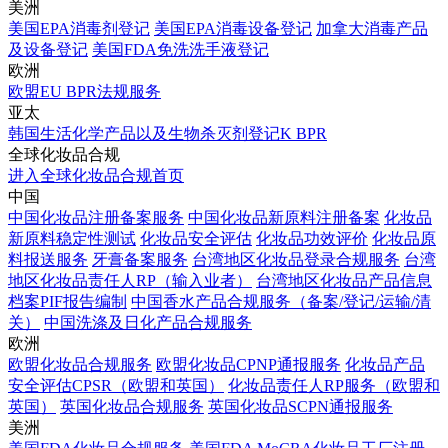
美洲
美国EPA消毒剂登记
美国EPA消毒设备登记
加拿大消毒产品
及设备登记
美国FDA免洗洗手液登记
欧洲
欧盟EU BPR法规服务
亚太
韩国生活化学产品以及生物杀灭剂登记K BPR
全球化妆品合规
进入全球化妆品合规首页
中国
中国化妆品注册备案服务
中国化妆品新原料注册备案
化妆品
新原料稳定性测试
化妆品安全评估
化妆品功效评价
化妆品原
料报送服务
牙膏备案服务
台湾地区化妆品登录合规服务
台湾
地区化妆品责任人RP（输入业者）
台湾地区化妆品产品信息
档案PIF报告编制
中国香水产品合规服务（备案/登记/运输/清
关）
中国洗涤及日化产品合规服务
欧洲
欧盟化妆品合规服务
欧盟化妆品CPNP通报服务
化妆品产品
安全评估CPSR（欧盟和英国）
化妆品责任人RP服务（欧盟和
英国）
英国化妆品合规服务
英国化妆品SCPN通报服务
美洲