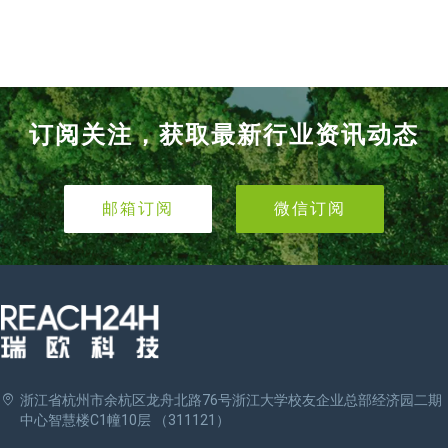
订阅关注，获取最新行业资讯动态
邮箱订阅
微信订阅
浙江省杭州市余杭区龙舟北路76号浙江大学校友企业总部经济园二期
中心智慧楼C1幢10层 （311121）