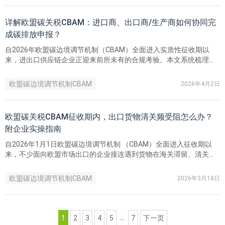
详解欧盟碳关税CBAM：进口商、出口商/生产商如何协同完
成碳排放申报？
自2026年欧盟碳边境调节机制（CBAM）全面进入实质性征收期以
来，进出口供应链企业正迎来前所未有的合规考验。本文系统梳理了
供应链核心角色的CBAM合规要求，后续还将深度拆解CBAM各角色合
规高频痛点与实操应对方案，协助企业制定针对性解决方案，在绿色
欧盟碳边境调节机制CBAM
2026年4月2日
贸易变革中抢占先机。
欧盟碳关税CBAM征收期内，出口货物清关频受阻怎么办？
附企业实操指南
自2026年1月1日欧盟碳边境调节机制 （CBAM）全面进入征收期以
来，不少面向欧盟市场出口的企业接连遇到货物在海关滞留、清关失
败的情况，由此产生的港口堆存、物流延误等成本持续攀升，给企业
带来不小损失。结合一线实操经验，瑞欧科技梳理出导致清关受阻的
欧盟碳边境调节机制CBAM
2026年3月18日
核心问题，并配套可落地的应对方案，帮助企业快速排查、保障货物
顺利通过。
...
1
2
3
4
5
7
下一页