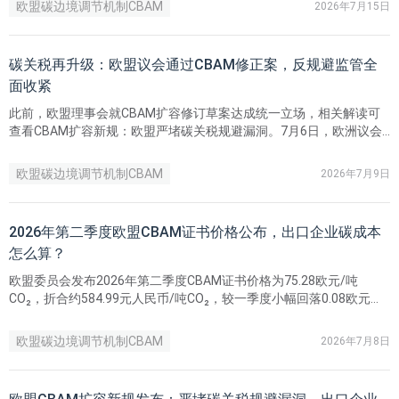
欧盟碳边境调节机制CBAM
2026年7月15日
碳关税再升级：欧盟议会通过CBAM修正案，反规避监管全
面收紧
此前，欧盟理事会就CBAM扩容修订草案达成统一立场，相关解读可
查看CBAM扩容新规：欧盟严堵碳关税规避漏洞。7月6日，欧洲议会
环境委员会完成内部表决，并对外披露修订案相关内容，在理事会方
案基础上新增、加码多项约束规则，落地临时脱碳基金TDF，进一步
欧盟碳边境调节机制CBAM
2026年7月9日
抬高企业合规门槛。
2026年第二季度欧盟CBAM证书价格公布，出口企业碳成本
怎么算？
欧盟委员会发布2026年第二季度CBAM证书价格为75.28欧元/吨
CO₂，折合约584.99元人民币/吨CO₂，较一季度小幅回落0.08欧元。
文章同时说明了2026年按季度定价、2027年起改为每周更新的规则，
并提醒企业结合最新碳价测算成本，关注2027年2月起证书开放购买
欧盟碳边境调节机制CBAM
2026年7月8日
及后续清缴、回购和注销时间节点。