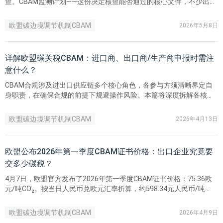
查。CBAM监测计划——这份决定核查能否通过的核心文件，不少出口
企业已经感受到压力，今天这篇，用6个步骤帮你拆解监测计划的制定
逻辑——从“什么是监测计划”到“怎么写才经得起核查”，一次说清！
欧盟碳边境调节机制CBAM
2026年5月8日
详解欧盟碳关税CBAM：进口商、出口商/生产商申报时需注
意什么？
CBAM合规涉及进出口供应链多个核心角色，各参与方须清晰界定自
身职责，在确保合规的前提下规避操作风险。本篇将深度拆解各核心
主体的合规高频风险点，为企业提供风险预警与自查依据。例如哪些
环节最易疏漏？申报过程中存在哪些潜在隐患？如何实现提前识别、
欧盟碳边境调节机制CBAM
2026年4月13日
提前规避？
欧盟公布2026年第一季度CBAM证书价格：出口企业究竟要
交多少碳税？
4月7日，欧盟官方发布了2026年第一季度CBAM证书价格：75.36欧
元/吨CO₂。按当日人民币兑欧元汇率折算，约598.34元人民币/吨
CO₂。这一定价是企业核算CBAM碳成本的法定基准，直接影响钢铁、
铝、水泥、化肥等所有对欧出口高耗能产品，成为企业必须面对的刚
欧盟碳边境调节机制CBAM
2026年4月9日
性合规成本。