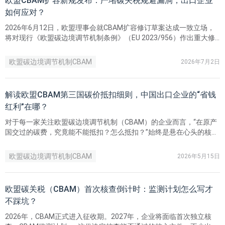
欧盟CBAM扩容新规发布：严堵碳关税规避漏洞，出口企业
如何应对？
2026年6月12日，欧盟理事会就CBAM扩容修订草案达成一致立场，
将对现行《欧盟碳边境调节机制条例》（EU 2023/956）作出重大修
订。本次修订两大核心调整：一是把管控边界向下游金属制品延伸，
封堵“上游控碳、下游转移排放”的漏洞；二是搭建全套反规避监管体
欧盟碳边境调节机制CBAM
2026年7月2日
系。新规将在欧盟官方公报发布后的第三日正式生效。
解读欧盟CBAM第三国碳价抵扣细则，中国出口企业的“省钱
红利”在哪？
对于每一家关注欧盟碳边境调节机制（CBAM）的企业而言，“在原产
国交过的碳费，究竟能不能抵扣？怎么抵扣？”始终是悬在心头的核心
利益点，也是关乎跨境贸易成本竞争力的关键变量。近日，欧盟委员
会终于针对这一焦点，发布了关于“第三国已支付碳价抵扣”的最新实
欧盟碳边境调节机制CBAM
2026年5月15日
施细则草案及附件。这份文件的出炉，标志着此前一直处于模糊地带
的碳价抵扣规则终于有了清晰的“说明书”。
欧盟碳关税（CBAM）首次核查倒计时：监测计划怎么写才
不踩坑？
2026年，CBAM正式进入征收期。2027年，企业将面临首次独立核