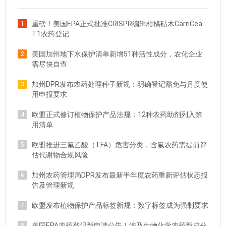
重磅！美国EPA正式批准CRISPR编辑柑橘砧木CarriCea
1
T1农药登记
美国加州地下水保护清单新增51种活性成分，农化企业
2
需尽快自查
加州DPR发布农药处理种子新规：明确登记豁免与月度使
3
用申报要求
欧盟正式修订植物保护产品法规：12种农药助剂列入禁
4
用清单
欧盟推进三氟乙酸（TFA）危害分类，含氟农药需提前评
5
估代谢物合规风险
加州农药管理局DPR发布最新半年度农药重新评估状态报
6
告及管理新规
欧盟发布植物保护产品标签新规：数字标签成为强制要求
7
美国EPA农药登记新申请公告！涉及生物化学农药新成分
8