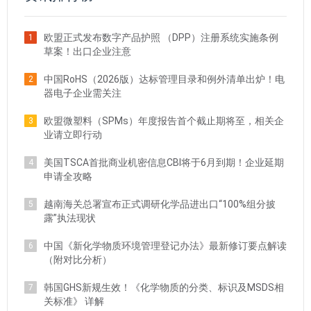
欧盟正式发布数字产品护照 （DPP）注册系统实施条例
1
草案！出口企业注意
中国RoHS（2026版）达标管理目录和例外清单出炉！电
2
器电子企业需关注
欧盟微塑料（SPMs）年度报告首个截止期将至，相关企
3
业请立即行动
美国TSCA首批商业机密信息CBI将于6月到期！企业延期
4
申请全攻略
越南海关总署宣布正式调研化学品进出口“100%组分披
5
露”执法现状
中国《新化学物质环境管理登记办法》最新修订要点解读
6
（附对比分析）
韩国GHS新规生效！《化学物质的分类、标识及MSDS相
7
关标准》 详解