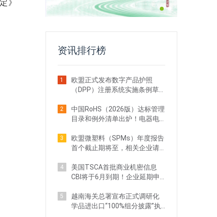
规定》
资讯排行榜
欧盟正式发布数字产品护照
1
（DPP）注册系统实施条例草
案！出口企业注意
中国RoHS（2026版）达标管理
2
目录和例外清单出炉！电器电
子企业需关注
欧盟微塑料（SPMs）年度报告
3
首个截止期将至，相关企业请
立即行动
美国TSCA首批商业机密信息
4
CBI将于6月到期！企业延期申
请全攻略
越南海关总署宣布正式调研化
5
学品进出口“100%组分披露”执
法现状