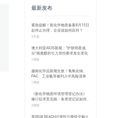
最新发布
紧急提醒！新化学物质备案8月15日
起停止办理，企业该如何应对？
3天前
澳大利亚AICIS新规：“护肤明星成
分”视黄醛的引入管控要求发生变化
1周前
越南化学品新规生效！氢氧化钠、
PAC、工业氨等被列入中风险清单
1周前
《新化学物质环境管理登记办法》
修订征求意见稿：各类登记证如何
衔接？
2周前
英国UK REACH过渡性注册提交截止