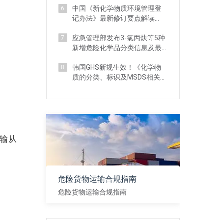
中国《新化学物质环境管理登
6
记办法》最新修订要点解读
（附对比分析）
应急管理部发布3-氯丙炔等5种
7
新增危险化学品分类信息及最
新监管要求
韩国GHS新规生效！《化学物
8
质的分类、标识及MSDS相关标
准》 详解
输从
危险货物运输合规指南
危险货物运输合规指南
查看