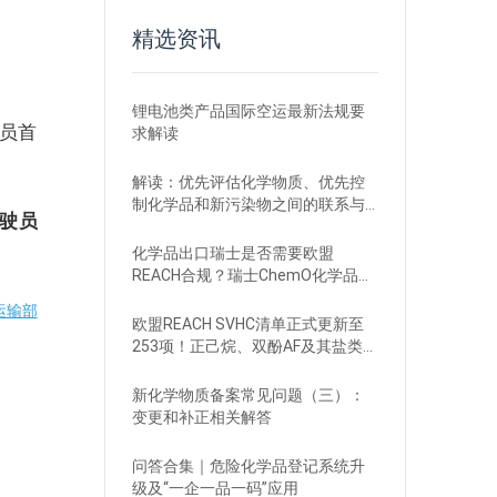
精选资讯
锂电池类产品国际空运最新法规要
员首
求解读
解读：优先评估化学物质、优先控
制化学品和新污染物之间的联系与
驾驶员
区别
化学品出口瑞士是否需要欧盟
REACH合规？瑞士ChemO化学品法
规新要求！
运输部
欧盟REACH SVHC清单正式更新至
253项！正己烷、双酚AF及其盐类物
质列入
新化学物质备案常见问题（三）：
变更和补正相关解答
问答合集｜危险化学品登记系统升
级及“一企一品一码”应用