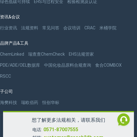
绿色低碳可持续
EHS与过程安全
检验检测及认证
资讯&会议
行业资讯
法规资料
常见问答
会议培训
CRAC
米桶学院
品牌产品&工具
ChemLinked
瑞查查ChemCheck
EHS法规管家
PDE/ADE/OEL数据库
中国化妆品原料合规查询
食合COMBOX
RSCC
子公司
海樊科技
瑞欧佰药
恒创华标
版权 ©2009-2026 杭州瑞欧科技有限公司
想了解更多法规相关，请联系我们
浙ICP备09077087号-3
0571-87007555
电话: