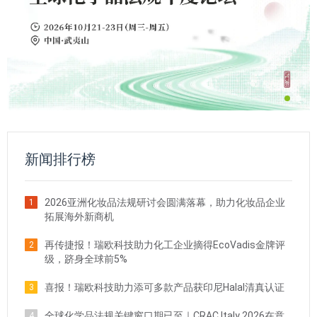
新闻排行榜
2026亚洲化妆品法规研讨会圆满落幕，助力化妆品企业
1
拓展海外新商机
再传捷报！瑞欧科技助力化工企业摘得EcoVadis金牌评
2
级，跻身全球前5%
喜报！瑞欧科技助力添可多款产品获印尼Halal清真认证
3
全球化学品法规关键窗口期已至｜CRAC Italy 2026在意
4