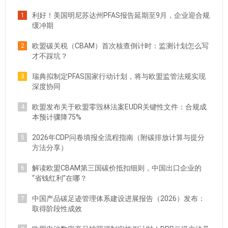
利好！美国明尼苏达州PFAS报告延期至9月，企业迎合规
1
缓冲期
欧盟碳关税（CBAM）首次核查倒计时：监测计划怎么写
2
才不踩坑？
瑞典拟制定PFAS国家行动计划，将与欧盟监管法规实现
3
深度协同
欧盟发布关于欧盟零毁林法案EUDR关键性文件：合规成
4
本预计骤降75%
2026年CDP问卷填报全流程指南（附碳排放计算与提分
5
方法分享）
解读欧盟CBAM第三国碳价抵扣细则，中国出口企业的
6
“省钱红利”在哪？
中国产品碳足迹管理体系建设进展报告（2026）发布：
7
取得阶段性成效