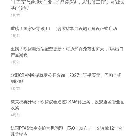
“十五五”气候规划印发：产品碳足迹，从“核算工具”走向“政策
基础设施”
1周前
重磅！国家级零碳工厂（含零碳算力设施）建设正式启动
1周前
重磅！欧盟电池法配套更新：可拆卸豁免范围扩大，8类出口
产品减负
2周前
欧盟CBAM购销草案公开咨询！2027年证书买卖、回购全规
则拆解
3周前
碳关税再升级：欧盟议会通过CBAM修正案，反规避监管全面
收紧
4周前
法国PFAS禁令实施常见问题（FAQ）发布！一文读懂12个合
规关键点