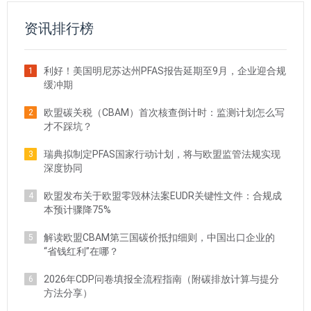
资讯排行榜
利好！美国明尼苏达州PFAS报告延期至9月，企业迎合规
1
缓冲期
欧盟碳关税（CBAM）首次核查倒计时：监测计划怎么写
2
才不踩坑？
瑞典拟制定PFAS国家行动计划，将与欧盟监管法规实现
3
深度协同
欧盟发布关于欧盟零毁林法案EUDR关键性文件：合规成
4
本预计骤降75%
解读欧盟CBAM第三国碳价抵扣细则，中国出口企业的
5
“省钱红利”在哪？
2026年CDP问卷填报全流程指南（附碳排放计算与提分
6
方法分享）