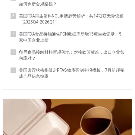
如何判断合规路径？
美国FDA再生塑料NOL申请趋势解析：共14项获无异议函
5
（2025Q4-2026Q1）
美国FDA食品接触通告FCN数据库新增15项生效记录：5
6
家中国企业上榜
印尼食品接触材料新规落地：对接欧盟标准，出口企业如
7
何应对？
美国康涅狄格州敲定PFAS物质强制申报模板，7月前须完
8
成产品信息披露