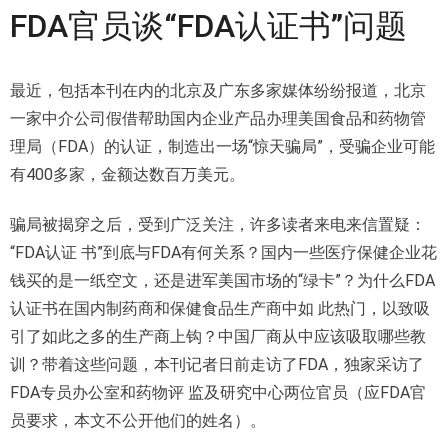
FDA
官员谈“
FDA
认证书”问题
最近，包括本刊在内的北京及广东多家媒体纷纷报道，北京
一家中介公司假借帮助国内企业产品办理美国食品和药物管
理局（FDA）的认证，制造出一场“惊天骗局”，受骗企业可能
有400多家，金额达数百万美元。
骗局被揭穿之后，受到广泛关注，许多读者来电来信置疑：
“FDA认
证 书”到底与FDA有何关系？国内一些医疗保健企业花
钱买的是一纸空文，还是进军美国市场的“绿卡”？为什么FDA
认证书在国内制药商和保健食品生产商中如 此热门，以致吸
引了如此之多的生产商上钩？中国厂商从中应该吸取哪些教
训？带着这些问题，本刊记者日前走访了FDA，独家采访了
FDA专员办公室和药物评 监及研究中心两位官员（应FDA官
员要求，本文不公开他们的姓名）。