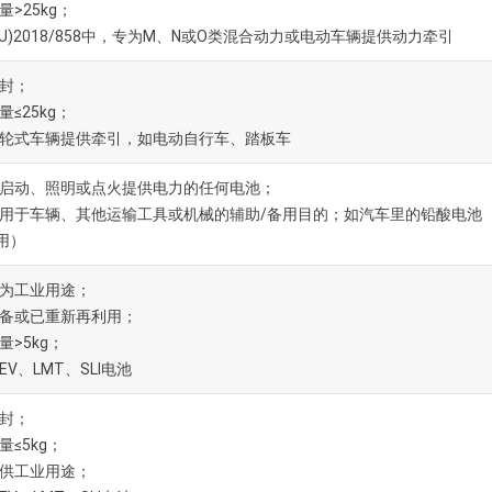
量>25kg；
EU)2018/858中，专为M、N或O类混合动力或电动车辆提供动力牵引
封；
量≤25kg；
轮式车辆提供牵引，如电动自行车、踏板车
启动、照明或点火提供电力的任何电池；
用于车辆、其他运输工具或机械的辅助/备用目的；如汽车里的铅酸电池
用）
为工业用途；
备或已重新再利用；
量>5kg；
EV、LMT、SLI电池
封；
量≤5kg；
供工业用途；