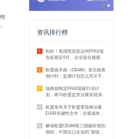
制性
畴。
资讯排行榜
利好！美国明尼苏达州PFAS报
1
告延期至9月，企业迎合规缓冲
期
欧盟碳关税（CBAM）首次核查
2
倒计时：监测计划怎么写才不
踩坑？
瑞典拟制定PFAS国家行动计
3
划，将与欧盟监管法规实现深
度协同
欧盟发布关于欧盟零毁林法案
4
EUDR关键性文件：合规成本预
计骤降75%
解读欧盟CBAM第三国碳价抵扣
5
细则，中国出口企业的“省钱红
利”在哪？