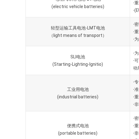
·
重
(electric vehicle batteries)
·
(
·
密
轻型运输工具电池-LMT电池
·
重
（light means of transport）
·
为
·
为
SLI电池
·
可
(Starting-Lighting-Ignitio)
动
·
专
工业用电池
·
准
(industrial batteries)
·
重
·
非
·
密
便携式电池
·
重
(portable batteries)
·
非