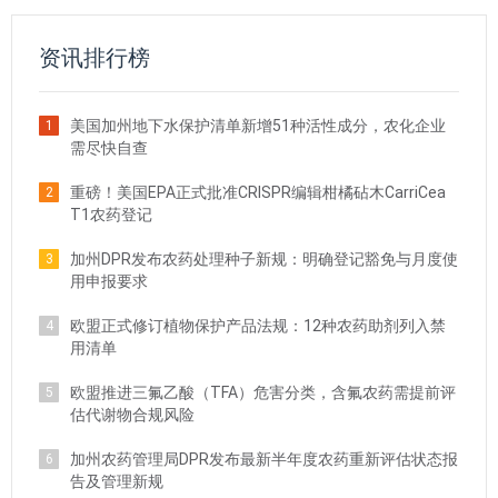
资讯排行榜
美国加州地下水保护清单新增51种活性成分，农化企业
1
需尽快自查
重磅！美国EPA正式批准CRISPR编辑柑橘砧木CarriCea
2
T1农药登记
加州DPR发布农药处理种子新规：明确登记豁免与月度使
3
用申报要求
欧盟正式修订植物保护产品法规：12种农药助剂列入禁
4
用清单
欧盟推进三氟乙酸（TFA）危害分类，含氟农药需提前评
5
估代谢物合规风险
加州农药管理局DPR发布最新半年度农药重新评估状态报
6
告及管理新规